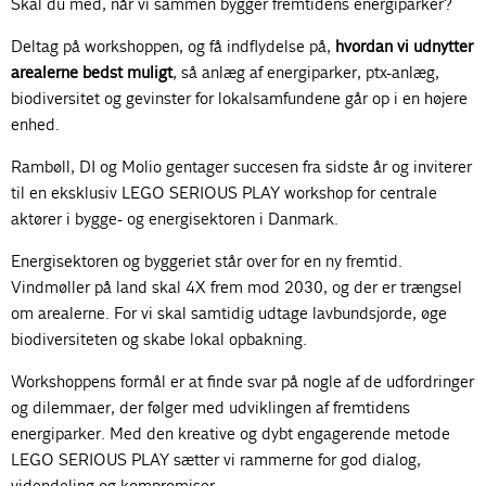
Skal du med, når vi sammen bygger fremtidens energiparker?
Deltag på workshoppen, og få indflydelse på,
hvordan vi udnytter
arealerne bedst muligt
, så anlæg af energiparker, ptx-anlæg,
biodiversitet og gevinster for lokalsamfundene går op i en højere
enhed.
Rambøll, DI og Molio gentager succesen fra sidste år og inviterer
til en eksklusiv LEGO SERIOUS PLAY workshop for centrale
aktører i bygge- og energisektoren i Danmark.
Energisektoren og byggeriet står over for en ny fremtid.
Vindmøller på land skal 4X frem mod 2030, og der er trængsel
om arealerne. For vi skal samtidig udtage lavbundsjorde, øge
biodiversiteten og skabe lokal opbakning.
Workshoppens formål er at finde svar på nogle af de udfordringer
og dilemmaer, der følger med udviklingen af fremtidens
energiparker. Med den kreative og dybt engagerende metode
LEGO SERIOUS PLAY sætter vi rammerne for god dialog,
videndeling og kompromiser.