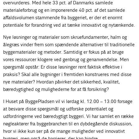
overvurderes. Med hele 33 pct. af Danmarks samlede
materialeforbrug og en imponerende 40 pct. af det samlede
affaldsvolumen stammende fra byggeriet, er der et enormt
potentiale for forandring ved at tænke innovativt og nytænkende.
Nye løsninger og materialer som skruefundamenter, halm og
ålegræs vinder frem som spændende alternativer til traditionelle
byggematerialer og metoder. Samtidig er fokus på at bruge
vores ressourcer klogere ved genbrug og genanvendelse. Men
spørgsmål opstår: Er disse løsninger rent faktisk effektive i
praksis? Skal alle bygninger i fremtiden konstrueres med disse
nye materialer? Hvordan påvirker det sikkerhed, kvalitet,
bæredygtighed og mulighederne for at få forsikring?
I Huset på ByggePladsen vil vi lørdag kl. 12.00 – 13.00 forsøge
at besvare disse spørgsmål og udforske potentialet og
udfordringerne ved bæredygtigt byggeri. Vi har samlet en række
nøgleaktører fra byggebranchen til en dybdegående diskussion,
hvor vi ikke kun ser på de mange muligheder ved innovativt
byggeri, men også de barrierer, der kan hindre