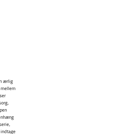
n ærlig
t mellem
ser
sorg,
ppen
menhæng
serie,
 indtage