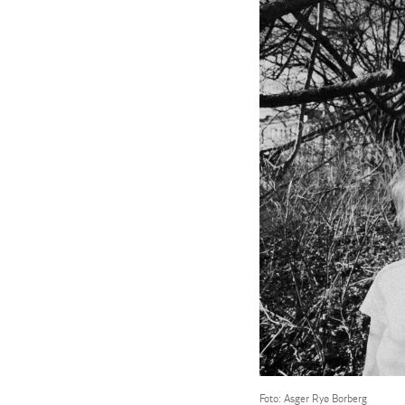
Foto: Asger Ryø Borberg