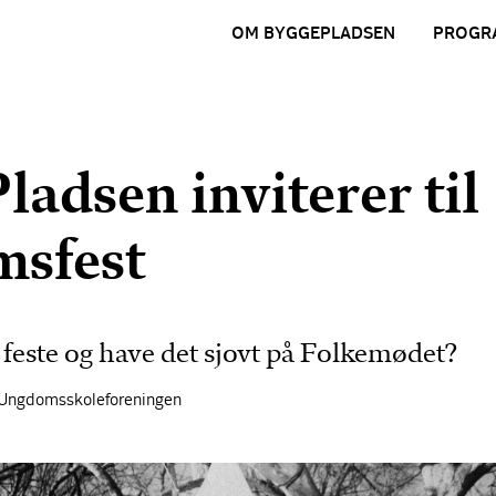
OM BYGGEPLADSEN
PROGR
adsen inviterer til
sfest
at feste og have det sjovt på Folkemødet?
g Ungdomsskoleforeningen