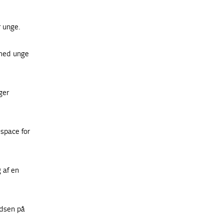
r unge.
 med unge
ger
 space for
 af en
dsen på