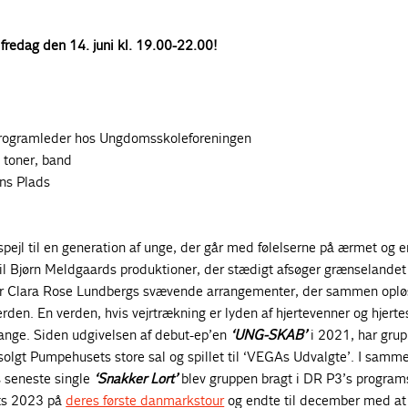
fredag den 14. juni kl. 19.00-22.00!
rogramleder hos Ungdomsskoleforeningen
toner, band
ns Plads
ejl til en generation af unge, der går med følelserne på ærmet og e
gil Bjørn Meldgaards produktioner, der stædigt afsøger grænselande
ver Clara Rose Lundbergs svævende arrangementer, der sammen oplø
den. En verden, hvis vejrtrækning er lyden af hjertevenner og hjerte
ange. Siden udgivelsen af debut-ep’en
‘UNG-SKAB’
i 2021, har gru
dsolgt Pumpehusets store sal og spillet til ‘VEGAs Udvalgte’. I sam
 seneste single
‘Snakker Lort’
blev gruppen bragt i DR P3’s program
rts 2023 på
deres første danmarkstour
og endte til december med at