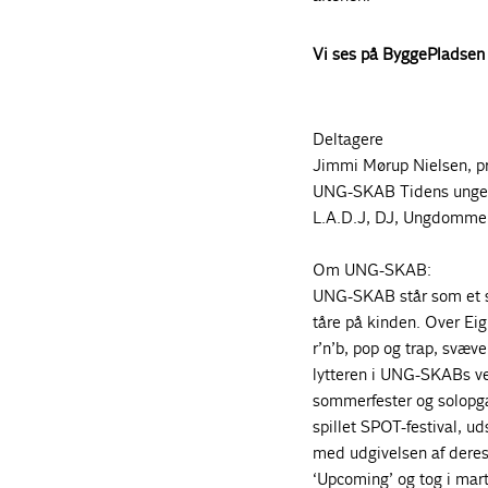
Vi ses på ByggePladsen 
Deltagere
Jimmi Mørup Nielsen, p
UNG-SKAB Tidens unge 
L.A.D.J, DJ, Ungdomme
Om UNG-SKAB:
UNG-SKAB står som et sp
tåre på kinden. Over Ei
r’n’b, pop og trap, svæ
lytteren i UNG-SKABs ver
sommerfester og solopg
spillet SPOT-festival, u
med udgivelsen af deres
‘Upcoming’ og tog i ma