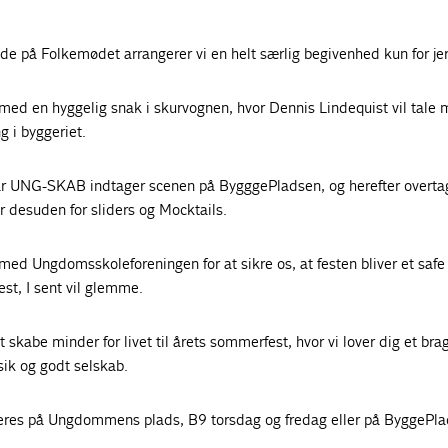
de på Folkemødet arrangerer vi en helt særlig begivenhed kun for je
n med en hyggelig snak i skurvognen, hvor Dennis Lindequist vil tale
g i byggeriet.
år UNG-SKAB indtager scenen på BygggePladsen, og herefter overta
r desuden for sliders og Mocktails.
ed Ungdomsskoleforeningen for at sikre os, at festen bliver et safe
fest, I sent vil glemme.
skabe minder for livet til årets sommerfest, hvor vi lover dig et brag
sik og godt selskab.
es på Ungdommens plads, B9 torsdag og fredag eller på ByggePla