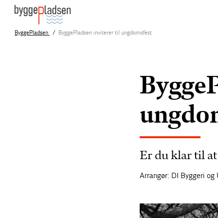
ByggePladsen
ByggePladsen inviterer til ungdomsfest
ByggePl
ungdom
Er du klar til 
Arrangør: DI Byggeri o