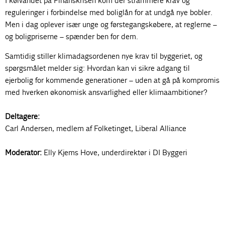
I kølvandet på Finanskrisen kom der strammere krav og
reguleringer i forbindelse med boliglån for at undgå nye bobler.
Men i dag oplever især unge og førstegangskøbere, at reglerne –
og boligpriserne – spænder ben for dem.
Samtidig stiller klimadagsordenen nye krav til byggeriet, og
spørgsmålet melder sig: Hvordan kan vi sikre adgang til
ejerbolig for kommende generationer – uden at gå på kompromis
med hverken økonomisk ansvarlighed eller klimaambitioner?
Deltagere:
Carl Andersen, medlem af Folketinget, Liberal Alliance
Moderator:
Elly Kjems Hove, underdirektør i DI Byggeri