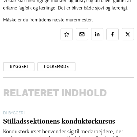
Vi står klar med rigtige mursten og udstyr og du bliver guidet af
erfarne fagfolk og lærlinge. Det er bliver både sjovt og lærerigt.
Måske er du fremtidens næste murermester.
BYGGERI
FOLKEMØDE
RELATERET INDHOLD
DI BYGGERI
Stilladssektionens konduktørkursus
Konduktørkurset henvender sig til medarbejdere, der