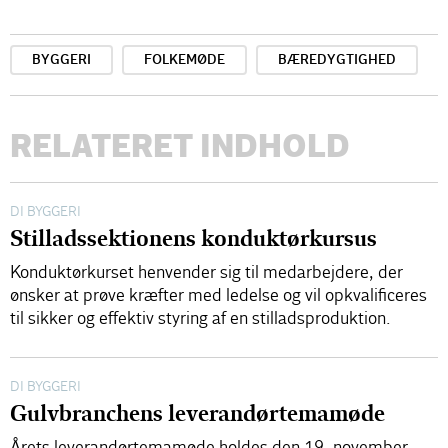
BYGGERI
FOLKEMØDE
BÆREDYGTIGHED
RELATERET INDHOLD
DI BYGGERI
Stilladssektionens konduktørkursus
Konduktørkurset henvender sig til medarbejdere, der
ønsker at prøve kræfter med ledelse og vil opkvalificeres
til sikker og effektiv styring af en stilladsproduktion.
DI BYGGERI
Gulvbranchens leverandørtemamøde
Årets leverandørtemamøde holdes den 19. november