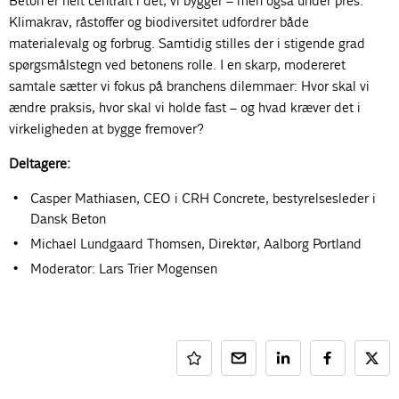
Beton er helt centralt i det, vi bygger – men også under pres.
Klimakrav, råstoffer og biodiversitet udfordrer både
materialevalg og forbrug. Samtidig stilles der i stigende grad
spørgsmålstegn ved betonens rolle. I en skarp, modereret
samtale sætter vi fokus på branchens dilemmaer: Hvor skal vi
ændre praksis, hvor skal vi holde fast – og hvad kræver det i
virkeligheden at bygge fremover?
Deltagere:
Casper Mathiasen, CEO i CRH Concrete, bestyrelsesleder i
Dansk Beton
Michael Lundgaard Thomsen, Direktør, Aalborg Portland
Moderator: Lars Trier Mogensen