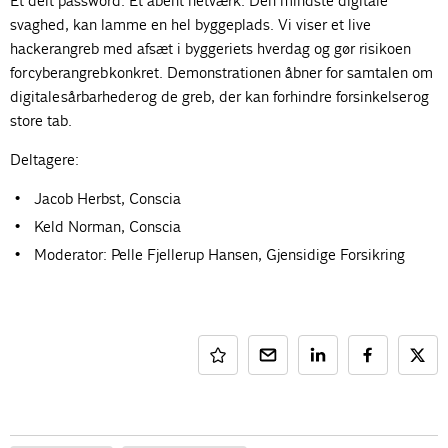
Et delt password. Et åbent netværk. Den mindste digitale
svaghed, kan lamme en hel byggeplads. Vi viser et live
hackerangreb med afsæt i byggeriets hverdag og gør risikoen
for cyberangreb konkret. Demonstrationen åbner for samtalen om
digitale sårbarheder og de greb, der kan forhindre forsinkelser og
store tab.
Deltagere:
Jacob Herbst, Conscia
Keld Norman, Conscia
Moderator: Pelle Fjellerup Hansen, Gjensidige Forsikring