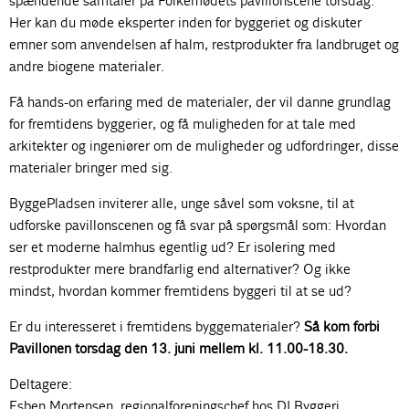
spændende samtaler på Folkemødets pavillonscene torsdag.
Her kan du møde eksperter inden for byggeriet og diskuter
emner som anvendelsen af halm, restprodukter fra landbruget og
andre biogene materialer.
Få hands-on erfaring med de materialer, der vil danne grundlag
for fremtidens byggerier, og få muligheden for at tale med
arkitekter og ingeniører om de muligheder og udfordringer, disse
materialer bringer med sig.
ByggePladsen inviterer alle, unge såvel som voksne, til at
udforske pavillonscenen og få svar på spørgsmål som: Hvordan
ser et moderne halmhus egentlig ud? Er isolering med
restprodukter mere brandfarlig end alternativer? Og ikke
mindst, hvordan kommer fremtidens byggeri til at se ud?
Er du interesseret i fremtidens byggematerialer?
Så kom forbi
Pavillonen torsdag den 13. juni mellem kl. 11.00-18.30.
Deltagere:
Esben Mortensen, regionalforeningschef hos DI Byggeri